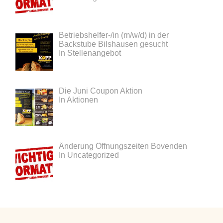
Betriebshelfer-/in (m/w/d) in der
Backstube Bilshausen gesucht
In Stellenangebot
Die Juni Coupon Aktion
In Aktionen
Änderung Öffnungszeiten Bovenden
In Uncategorized