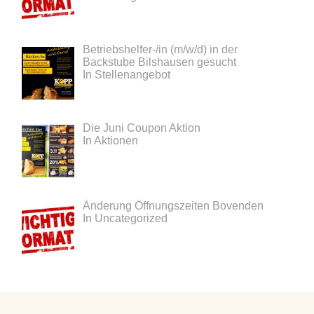
Betriebshelfer-/in (m/w/d) in der
Backstube Bilshausen gesucht
In Stellenangebot
Die Juni Coupon Aktion
In Aktionen
Änderung Öffnungszeiten Bovenden
In Uncategorized