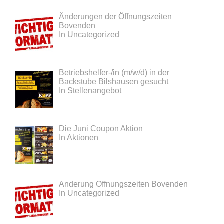
Änderungen der Öffnungszeiten
Bovenden
In Uncategorized
Betriebshelfer-/in (m/w/d) in der
Backstube Bilshausen gesucht
In Stellenangebot
Die Juni Coupon Aktion
In Aktionen
Änderung Öffnungszeiten Bovenden
In Uncategorized