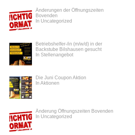
Änderungen der Öffnungszeiten
Bovenden
In Uncategorized
Betriebshelfer-/in (m/w/d) in der
Backstube Bilshausen gesucht
In Stellenangebot
Die Juni Coupon Aktion
In Aktionen
Änderung Öffnungszeiten Bovenden
In Uncategorized