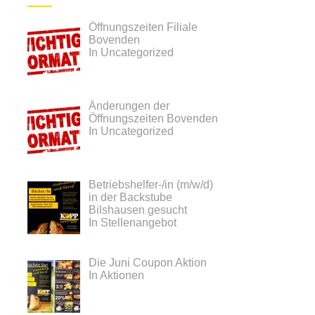
Öffnungszeiten Filiale
Bovenden
In Uncategorized
Änderungen der
Öffnungszeiten Bovenden
In Uncategorized
Betriebshelfer-/in (m/w/d)
in der Backstube
Bilshausen gesucht
In Stellenangebot
Die Juni Coupon Aktion
In Aktionen